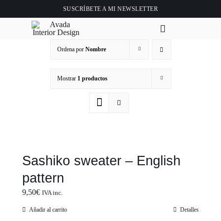
Saltar
SUSCRÍBETE A
MI NEWSLETTER
al
contenido
Toggle
Navigation
Ordena por
Nombre
Inicio
Mostrar
1 productos
About
Tienda
Clase online
Sashiko sweater – English
pattern
Videos
9,50
€
IVA inc.
Blog
Añadir al carrito
Detalles