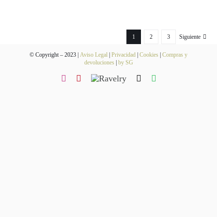
Contacto
1
2
3
Siguiente
Newsletter
© Copyright – 2023 |
Aviso Legal
|
Privacidad
|
Cookies
|
Compras y
devoluciones
|
by SG
Carrito
Mi cuenta