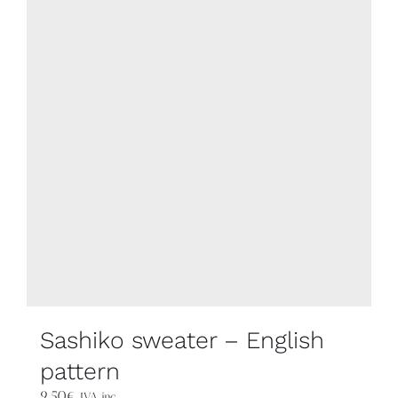
Sashiko sweater – English
pattern
9,50
€
IVA inc.