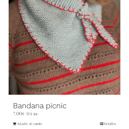
Blog
Contacto
Newsletter
Carrito
Mi cuenta
Bandana picnic
7,00
€
IVA inc.
Añadir al carrito
Detalles