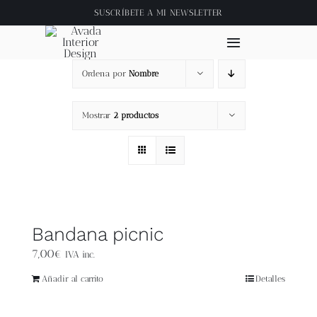
Saltar
SUSCRÍBETE A
MI NEWSLETTER
al
contenido
Toggle
Navigation
Ordena por
Nombre
Inicio
Mostrar
2 productos
About
Tienda
Clase online
Bandana picnic
7,00
€
IVA inc.
Videos
Añadir al carrito
Detalles
Blog