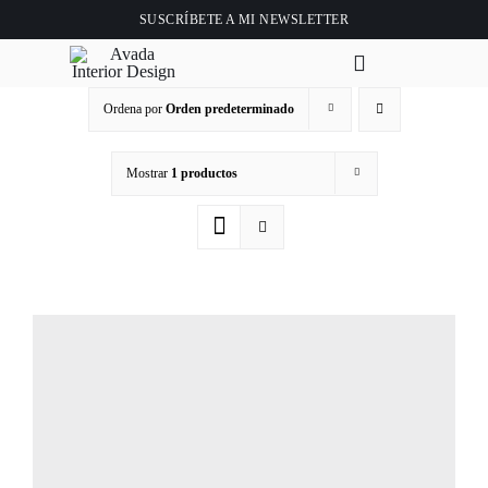
Saltar
SUSCRÍBETE A
MI NEWSLETTER
al
contenido
Toggle
Navigation
Ordena por
Orden predeterminado
Ini
Mostrar
1 productos
Ab
Tie
Clase 
Vid
Bl