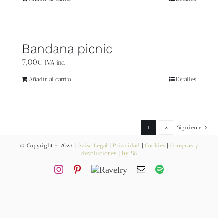
Blog
Contacto
Bandana picnic
7,00
€
Newsletter
IVA inc.
Añadir al carrito
Detalles
Carrito
Mi cuenta
1
2
Siguiente
© Copyright – 2023 |
Aviso Legal
|
Privacidad
|
Cookies
|
Compras y
devoluciones
|
by SG