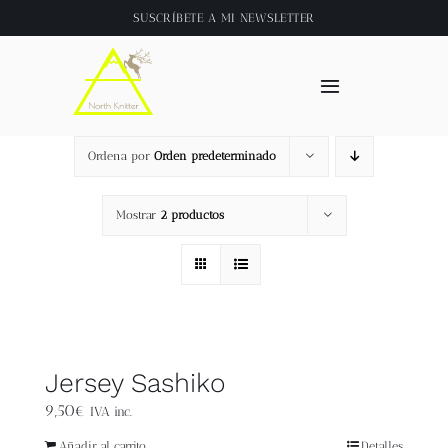
Saltar
SUSCRÍBETE A
MI NEWSLETTER
al
contenido
Toggle
Navigation
Inicio
Ordena por
Orden predeterminado
About
Mostrar
2 productos
Tienda
Clase online
Jersey Sashiko
Videos
9,50
€
IVA inc.
Añadir al carrito
Detalles