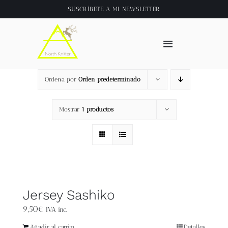
Saltar
SUSCRÍBETE A
MI NEWSLETTER
al
contenido
Toggle
Navigation
Inicio
Ordena por
Orden predeterminado
About
Mostrar
1 productos
Tienda
Clase online
Jersey Sashiko
Videos
9,50
€
IVA inc.
Añadir al carrito
Detalles