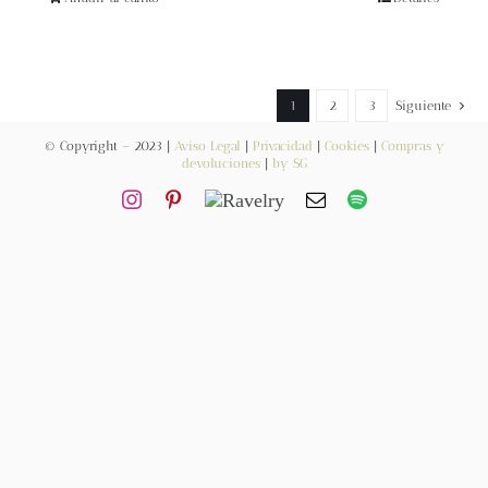
Blog
Contacto
1
2
3
Siguiente
Newsletter
© Copyright – 2023 |
Aviso Legal
|
Privacidad
|
Cookies
|
Compras y
devoluciones
|
by SG
Carrito
Mi cuenta