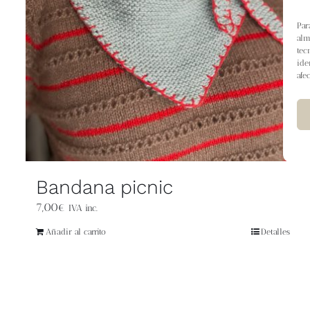
Par
alm
tec
ide
afe
Bandana picnic
7,00
€
IVA inc.
Añadir al carrito
Detalles