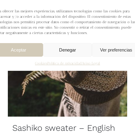
a ofrecer las mejores experiencias, utilizamos tecnologías como las cookies para
acenar y/o acceder a la información del dispositivo. El consentimiento de estas
nologías nos permitirá procesar datos como el comportamiento de navegación o la
ntificaciones únicas en este sitio. No consentir o retirar el consentimiento, puede
ctar negativamente a ciertas características y funciones.
Aceptar
Denegar
Ver preferencias
Cookies
Política de privacidad
Aviso Legal
Sashiko sweater – English