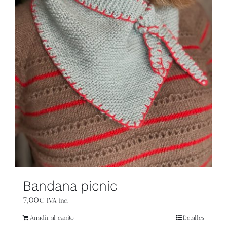
Blog
Contacto
Newsletter
Carrito
Mi cuenta
Bandana picnic
7,00
€
IVA inc.
Añadir al carrito
Detalles