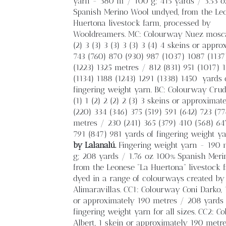
yarn - 380 m / 100 g; 415 yards / 3.53 
Spanish Merino Wool undyed, from the Le
Huertona livestock farm, processed by
Wooldreamers. MC: Colourway Nuez mosc
(2) 3 (3) 3 (3) 3 (3) 3 (4) 4 skeins or appr
743 (760) 870 (930) 987 (1037) 1087 (1137
(1223) 1325 metres / 812 (831) 951 (1017) 
(1134) 1188 (1243) 1291 (1338) 1450
yards 
fingering weight yarn. BC: Colourway Crudo
(1) 1 (2) 2 (2) 2 (3) 3 skeins or approximat
(220) 334 (346) 375 (519) 591 (642) 723 (7
metres / 230 (241) 365 (379) 410 (568) 64
791 (847) 981 yards of fingering weight y
by Lalanalú.
Fingering weight yarn - 190
g; 208 yards / 1.76 oz 100% Spanish Meri
from the Leonese “La Huertona” livestock 
dyed in a range of colourways created by
Alimaravillas. CC1: Colourway Coni Darko, 
or approximately 190 metres / 208 yards 
fingering weight yarn for all sizes. CC2: 
Albert, 1 skein or approximately 190 metr