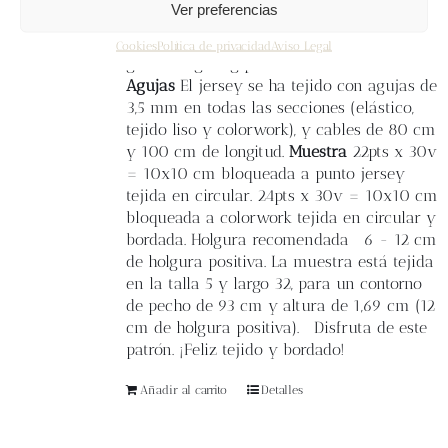
Ver preferencias
CC2: Color Albert, 1 madeja o
aproximadamente 190 metros de lana
Cookies
Política de privacidad
Aviso Legal
grosor fingering para todas las tallas.
Agujas
El jersey se ha tejido con agujas de
3,5 mm en todas las secciones (elástico,
tejido liso y colorwork), y cables de 80 cm
y 100 cm de longitud.
Muestra
22pts x 30v
= 10x10 cm bloqueada a punto jersey
tejida en circular. 24pts x 30v = 10x10 cm
bloqueada a colorwork tejida en circular y
bordada. Holgura recomendada
6 - 12 cm
de holgura positiva. La muestra está tejida
en la talla 5 y largo 32, para un contorno
de pecho de 93 cm y altura de 1,69 cm (12
cm de holgura positiva). Disfruta de este
patrón. ¡Feliz tejido y bordado!
Añadir al carrito
Detalles