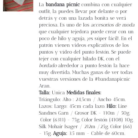
Blog
La
bandana picnic
combina con cualquier
outfit, la puedes llevar por delante o por
detrás y con una lazada bonita se verá
Contacto
preciosa. Es uno de los
accesorios de moda
que cualquier tejedora puede crear con un
poco de hilo y aguja, ¡es súper fácil!. En el
Newsletter
patrón vienen videos explicativos de los
puntos y vídeo del punto festón. Se puede
Carrito
tejer con cualquier hilado DK, con el
bordado
alrededor a punto festón la hace
muy divertida. Muchas ganas de ver todas
Mi cuenta
vuestras versiones de la #bandanapicnic
Aran.
Talla:
Unica
Medidas finales:
Triángulo: Alto : 24,5cm / Ancho 45cm.
Lazos: Largo: 45cm cada lazo.
Hilo:
Line
Sandnes Garn / Grosor DK - 110m / 50g.
Color (6311) - 75g. Color festón (4108) 10g.
Silk Mohair Isager / 212m /25g. Color (66)
- 15g.
Aguja:
3.5 mm - Cable de 60cm.