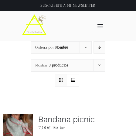
Saltar
SUSCRÍBETE A
MI NEWSLETTER
al
contenido
Toggle
Navigation
Inicio
Ordena por
Nombre
About
Mostrar
3 productos
Tienda
Clase online
Bandana picnic
Videos
7,00
€
IVA inc.