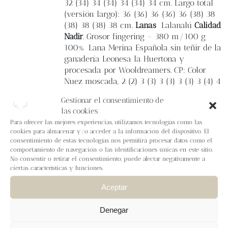
32 (34) 34 (34) 34 (34) 34 cm. Largo total
(versión largo): 36 (36) 36 (36) 36 (38) 38
(38) 38 (38) 38 cm.
Lanas
Lalanalú
Calidad
Nadir
. Grosor fingering - 380 m/100 g
100% Lana Merina Española sin teñir de la
ganadería Leonesa la Huertona y
procesada por Wooldreamers. CP: Color
Nuez moscada, 2 (2) 3 (3) 3 (3) 3 (3) 3 (4) 4
madejas o aproximadamente 743 (760) 870
Gestionar el consentimiento de
(930) 987 (1037) 1087 (1137) 1180 (1223)
las cookies
1325 metros. CF: Color Crudo, 1 (1) 1 (1) 1
Para ofrecer las mejores experiencias, utilizamos tecnologías como las
(2) 2 (2) 2 (3) 3 madejas o
cookies para almacenar y/o acceder a la información del dispositivo. El
aproximadamente 210 (220) 334 (346) 375
consentimiento de estas tecnologías nos permitirá procesar datos como el
(519) 591 (642) 723 (774) 897 metros.
comportamiento de navegación o las identificaciones únicas en este sitio.
No consentir o retirar el consentimiento, puede afectar negativamente a
Lalanalú
Calidad Zenit
. Grosor fingering -
ciertas características y funciones.
190 m/50 g 100% Lana Merina Española
de la ganadería Leonesa la Huertona teñida
Aceptar
en una paleta de colores creada por
Alimaravillas. CC1: Color Coni Darko, 1
Denegar
madeja o aproximadamente 190 metros de
lana grosor fingering para todas las tallas.