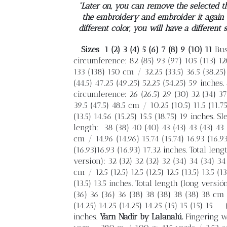
“Later on, you can remove the selected t
the embroidery and embroider it again 
different color, you will have a different 
Sizes
1 (2) 3 (4) 5 (6) 7 (8) 9 (10) 11
Bus
circumference: 82 (85) 93 (97) 105 (113) 12
133 (138) 150 cm / 32.25 (33.5) 36.5 (38.25)
(44.5) 47.25 (49.25) 52.25 (54.25) 59 inches.
circumference: 26 (26.5) 29 (30) 32 (34) 37
39.5 (47.5) 48.5 cm / 10.25 (10.5) 11.5 (11.75
(13.5) 14.56 (15.25) 15.5 (18.75) 19 inches. Sl
length:
38 (38) 40 (40) 43 (43) 43 (43) 43 
cm / 14.96 (14.96) 15.74 (15.74) 16.93 (16.9
(16.93)16.93 (16.93) 17.32 inches. Total leng
version): 32 (32) 32 (32) 32 (34) 34 (34) 34
cm / 12.5 (12.5) 12.5 (12.5) 12.5 (13.5) 13.5 (13
(13.5) 13.5 inches. Total length (long versió
(36) 36 (36) 36 (38) 38 (38) 38 (38) 38 cm
(14.25) 14.25 (14.25) 14.25 (15) 15 (15) 15
inches.
Yarn
Nadir by Lalanalú.
Fingering w