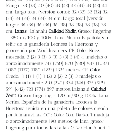
Manga: 38 (38) 40 (40) 43 (43) 43 (43) 43 (43) 44
cm. Largo total (versión corto): 32 (32) 32 (32) 32
(34) 34 (34) 34 (34) 34 cm. Largo total (versión
largo): 36 (36) 36 (36) 36 (38) 38 (38) 38 (38) 38
cm.
Lanas
Lalanalú
Calidad Nadir
. Grosor fingering
- 380 m/100 g 100% Lana Merina Española sin
teñir de la ganadería Leonesa la Huertona y
procesada por Wooldreamers. CP: Color Nuez
moscada, 2 (2) 3 (3) 3 (3) 3 (3) 3 (4) 4 madejas o
aproximadamente 743 (760) 870 (930) 987 (1037)
1087 (1137) 1180 (1223) 1325 metros. CF: Color
Crudo, 1 (1) 1 (1) 1 (2) 2 (2) 2 (3) 3 madejas o
aproximadamente 210 (220) 334 (346) 375 (519)
591 (642) 723 (774) 897 metros. Lalanalú
Calidad
Zenit
. Grosor fingering - 190 m/50 g 100% Lana
Merina Española de la ganadería Leonesa la
Huertona teñida en una paleta de colores creada
por Alimaravillas. CC1: Color Coni Darko, 1 madeja
o aproximadamente 190 metros de lana grosor
fingering para todas las tallas. CC2: Color Albert, 1