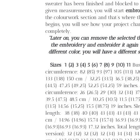
sweater has been finished and blocked to 
given measurements, you will start
embro
the colourwork section and that’s where 
begins, you will see how your project cha
completely.
“Later on, you can remove the selected t
the embroidery and embroider it again 
different color, you will have a different 
Sizes
1 (2) 3 (4) 5 (6) 7 (8) 9 (10) 11
Bus
circumference: 82 (85) 93 (97) 105 (113) 12
133 (138) 150 cm / 32.25 (33.5) 36.5 (38.25)
(44.5) 47.25 (49.25) 52.25 (54.25) 59 inches.
circumference: 26 (26.5) 29 (30) 32 (34) 37
39.5 (47.5) 48.5 cm / 10.25 (10.5) 11.5 (11.75
(13.5) 14.56 (15.25) 15.5 (18.75) 19 inches. Sl
length:
38 (38) 40 (40) 43 (43) 43 (43) 43 
cm / 14.96 (14.96) 15.74 (15.74) 16.93 (16.9
(16.93)16.93 (16.93) 17.32 inches. Total leng
version): 32 (32) 32 (32) 32 (34) 34 (34) 34