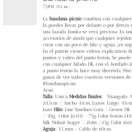
7,00
€
IVA inc.
La
bandana picnic
combina con cualquier o
la puedes llevar por delante o por detrás 
una lazada bonita se verá preciosa. Es un
accesorios de moda
que cualquier tejedo
crear con un poco de hilo y aguja, ¡es súpe
En el patrón vienen videos explicativos d
puntos y vídeo del punto festón. Se puede 
con cualquier hilado DK, con el
bordado
al
a punto festón la hace muy divertida. Mu
ganas de ver todas vuestras versiones de
#bandanapicnic
Aran.
Talla:
Unica
Medidas finales:
Triángulo: A
24,5cm / Ancho 45cm. Lazos: Largo: 45c
lazo.
Hilo:
Line Sandnes Garn / Grosor DK
/ 50g. Color (6311) - 75g. Color festón (41
Silk Mohair Isager / 212m /25g. Color (66)
Aguja:
3.5 mm - Cable de 60cm.