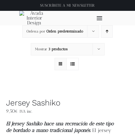
Saltar
SUSCRÍBETE A
MI NEWSLETTER
al
contenido
Toggle
Navigation
Ordena por
Orden predeterminado
Inicio
Mostrar
3 productos
About
Tienda
Clase online
Jersey Sashiko
Videos
9,50
€
IVA inc.
El Jersey Sashiko hace una recreación de este tipo
Blog
de bordado a mano tradicional japonés.
El jersey