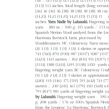
cm / 12.5 (12.5) 12.5 (12.5) 12.5 (13.5) 13.5 (13
(13.5) 13.5 inches. Total length (long versió
(36) 36 (36) 36 (38) 38 (38) 38 (38) 38 cm
(14.25) 14.25 (14.25) 14.25 (15) 15 (15) 15
inches.
Yarn
Nadir by Lalanalú.
Fingering w
yarn - 380 m / 100 g; 415 yards / 3.53 
Spanish Merino Wool undyed, from the Le
Huertona livestock farm, processed by
Wooldreamers. MC: Colourway Nuez mosc
(2) 3 (3) 3 (3) 3 (3) 3 (4) 4 skeins or appr
743 (760) 870 (930) 987 (1037) 1087 (1137
(1223) 1325 metres / 812 (831) 951 (1017) 
(1134) 1188 (1243) 1291 (1338) 1450
yards 
fingering weight yarn. BC: Colourway Crudo
(1) 1 (2) 2 (2) 2 (3) 3 skeins or approximat
(220) 334 (346) 375 (519) 591 (642) 723 (7
metres / 230 (241) 365 (379) 410 (568) 64
791 (847) 981 yards of fingering weight y
by Lalanalú.
Fingering weight yarn - 190
g; 208 yards / 1.76 oz 100% Spanish Meri
from the Leonese “La Huertona” livestock 