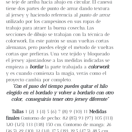
se teje de arriba hacia abajo en circular. El canesú
tiene dos partes de punto de arroz dando textura
Contacto
al jersey y haciendo referencia al
punto de arroz
utilizado por los campesinos en sus ropas de
trabajo para atraer la buena cosecha. Las
Newsletter
secciones de dibujo se trabajan con la técnica de
colorwork. En este patrón se usan vueltas cortas
alemanas, pero puedes elegir el método de vueltas
Carrito
cortas que prefieras. Una vez tejido y bloqueado
el jersey ajustándose a las medidas indicadas se
Mi cuenta
empieza a
bordar
la parte trabajada a
colorwork
y es cuando comienza la magia, verás como el
proyecto cambia por completo.
“Con el paso del tiempo puedes quitar el hilo
elegido en el bordado y volver a bordarlo con otro
color,
conseguirás tener otro jersey diferente”
Tallas
1 (2) 3 (4) 5 (6) 7 (8) 9 (10) 11
Medidas
finales
Contorno de pecho: 82 (85) 93 (97) 105 (113)
120 (125) 133 (138) 150 cm. Contorno de manga: 26
(26,5) 29 (30) 32 (34) 37,5 (39) 39,5 (47,5) 48,5 cm.