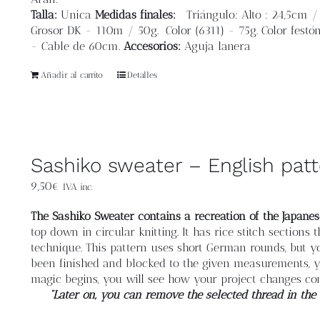
Talla:
Unica
Medidas finales:
Triángulo: Alto : 24,5cm 
Grosor DK - 110m / 50g. Color (6311) - 75g. Color festón
- Cable de 60cm.
Accesorios:
Aguja lanera
Añadir al carrito
Detalles
Sashiko sweater – English pat
9,50
€
IVA inc.
The Sashiko Sweater contains a recreation of the Japanes
top down in circular knitting. It has rice stitch section
technique. This pattern uses short German rounds, but 
been finished and blocked to the given measurements, y
magic begins, you will see how your project changes co
“Later on, you can remove the selected thread in the