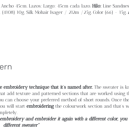
/ Ancho 45cm. Lazos: Largo: 45cm cada lazo.
Hilo:
Line Sandne
 (4108) 10g. Silk Mohair Isager / 212m /25g. Color (66) - 15g.
tern
e embroidery technique that it’s named after.
The sweater is kn
s that add texture and patterned sections that are worked using 
you can choose your preferred method of short rounds. Once th
ou will start
embroidering
the colourwork section and that’s w
mpletely.
 embroidery and embroider it again with a different color, you 
different sweater”