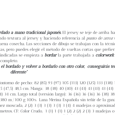
rdado a mano tradicional japonés.
El jersey se teje de arriba h
ando textura al jersey y haciendo referencia al
punto de arroz
u
uena cosecha. Las secciones de dibujo se trabajan con la técni
as, pero puedes elegir el método de vueltas cortas que prefie
s indicadas se empieza a
bordar
la parte trabajada a
colorwork
 completo.
 el bordado y volver a bordarlo con otro color,
conseguirás te
diferente”
ontorno de pecho: 82 (85) 93 (97) 105 (113) 120 (125) 133 (138)
,5 (47,5) 48,5 cm. Manga: 38 (38) 40 (40) 43 (43) 43 (43) 43 (43
34) 34 cm. Largo total (versión largo): 36 (36) 36 (36) 36 (38) 38
 - 380 m/100 g 100% Lana Merina Española sin teñir de la gan
ez moscada, 2 (2) 3 (3) 3 (3) 3 (3) 3 (4) 4 madejas o aproxim
tros. CF: Color Crudo, 1 (1) 1 (1) 1 (2) 2 (2) 2 (3) 3 madejas o