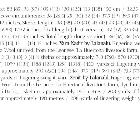
: 82 (85) 93 (97) 105 (113) 120 (125) 133 (138) 150 cm / 32.25 (
 Sleeve circumference: 26 (26.5) 29 (30) 32 (34) 37.5 (39) 39.5 (47
) 19 inches. Sleeve length:
38 (38) 40 (40) 43 (43) 43 (43) 43 (4
 (16.93) 17.32 inches. Total length (short version): 32 (32) 32 (32)
) 13.5 (13.5) 13.5 inches. Total length (long versión): 36 (36) 36 (3
 15 (15) 15
(15) 15 inches.
Yarn
Nadir by Lalanalú.
Fingering we
o Wool undyed, from the Leonese “La Huertona livestock farm,
 (3) 3 (3) 3 (4) 4 skeins or approximately 743 (760) 870 (930)
7) 1079 (1134) 1188 (1243) 1291 (1338) 1450
yards of fingering 
 or approximately 210 (220) 334 (346) 375 (519) 591 (642) 723 (7
 yards of fingering weight yarn.
Zenit by Lalanalú.
Fingering we
Wool, from the Leonese “La Huertona” livestock farm, dyed in 
i Darko, 1 skein or approximately 190 metres / 208 yards of f
n or approximately 190 metres / 208 yards of fingering weight y