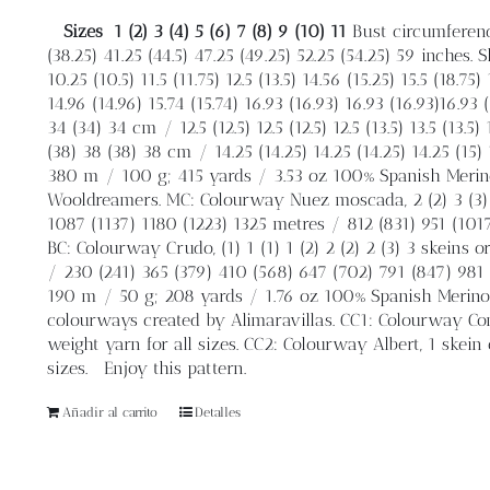
Sizes
1 (2) 3 (4) 5 (6) 7 (8) 9 (10) 11
Bust circumference
(38.25) 41.25 (44.5) 47.25 (49.25) 52.25 (54.25) 59 inches.
10.25 (10.5) 11.5 (11.75) 12.5 (13.5) 14.56 (15.25) 15.5 (18.75
14.96 (14.96) 15.74 (15.74) 16.93 (16.93) 16.93 (16.93)16.93
34 (34) 34 cm / 12.5 (12.5) 12.5 (12.5) 12.5 (13.5) 13.5 (13.5
(38) 38 (38) 38 cm / 14.25 (14.25) 14.25 (14.25) 14.25 (15)
380 m / 100 g; 415 yards / 3.53 oz 100% Spanish Merin
Wooldreamers. MC: Colourway Nuez moscada, 2 (2) 3 (3) 3
1087 (1137) 1180 (1223) 1325 metres / 812 (831) 951 (101
BC: Colourway Crudo, (1) 1 (1) 1 (2) 2 (2) 2 (3) 3 skeins
/ 230 (241) 365 (379) 410 (568) 647 (702) 791 (847) 981
190 m / 50 g; 208 yards / 1.76 oz 100% Spanish Merino 
colourways created by Alimaravillas. CC1: Colourway Con
weight yarn for all sizes. CC2: Colourway Albert, 1 skei
sizes. Enjoy this pattern.
Añadir al carrito
Detalles