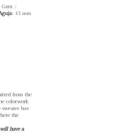
s Garn /
Aguja:
3.5 mm
itted from the
the colorwork
e sweater has
here the
will have a