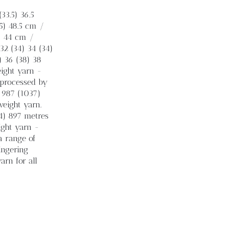
33.5) 36.5
.5) 48.5 cm /
3) 44 cm /
 32 (34) 34 (34)
6) 36 (38) 38
ight yarn -
 processed by
 987 (1037)
weight yarn.
74) 897 metres
ight yarn -
a range of
ingering
arn for all