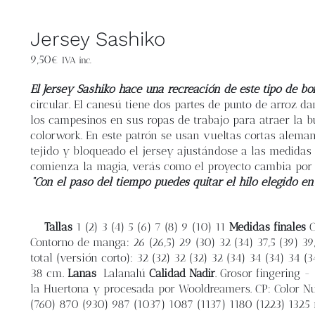
Jersey Sashiko
9,50
€
IVA inc.
El Jersey Sashiko hace una recreación de este tipo de bo
circular. El canesú tiene dos partes de punto de arroz d
los campesinos en sus ropas de trabajo para atraer la b
colorwork. En este patrón se usan vueltas cortas aleman
tejido y bloqueado el jersey ajustándose a las medida
comienza la magia, verás como el proyecto cambia por
“Con el paso del tiempo puedes quitar el hilo elegido en
Tallas
1 (2) 3 (4) 5 (6) 7 (8) 9 (10) 11
Medidas finales
C
Contorno de manga: 26 (26,5) 29 (30) 32 (34) 37,5 (39) 39
total (versión corto): 32 (32) 32 (32) 32 (34) 34 (34) 34 (
38 cm.
Lanas
Lalanalú
Calidad Nadir
. Grosor fingering
la Huertona y procesada por Wooldreamers. CP: Color Nu
(760) 870 (930) 987 (1037) 1087 (1137) 1180 (1223) 1325 me