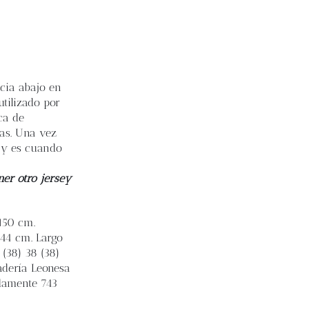
acia abajo en
tilizado por
ca de
ras. Una vez
y es cuando
ner otro jersey
 150 cm.
) 44 cm. Largo
 (38) 38 (38)
adería Leonesa
adamente 743