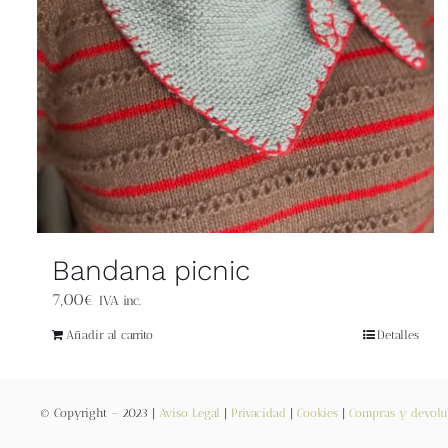
Bandana picnic
7,00
€
IVA inc.
Añadir al carrito
Detalles
© Copyright – 2023 |
Aviso Legal
|
Privacidad
|
Cookies
|
Compras y devolu