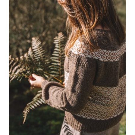
Blog
Contacto
Newsletter
Carrito
Mi cuenta