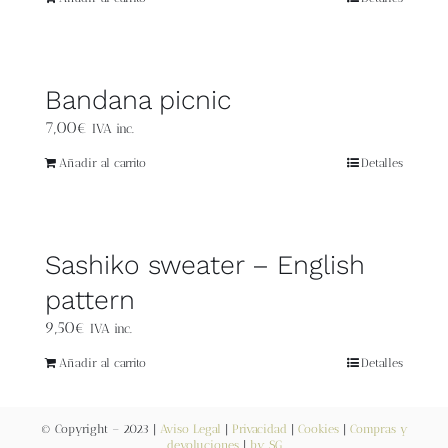
Blog
Contacto
Bandana picnic
7,00
€
Newsletter
IVA inc.
Añadir al carrito
Detalles
Carrito
Mi cuenta
Sashiko sweater – English
pattern
9,50
€
IVA inc.
Añadir al carrito
Detalles
© Copyright – 2023 |
Aviso Legal
|
Privacidad
|
Cookies
|
Compras y
devoluciones
|
by SG