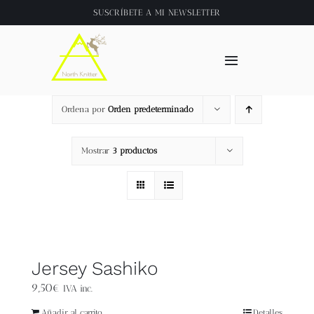
Saltar
SUSCRÍBETE A
MI NEWSLETTER
al
contenido
Toggle
Navigation
Inicio
Ordena por
Orden predeterminado
About
Mostrar
3 productos
Tienda
Clase online
Jersey Sashiko
Videos
9,50
€
IVA inc.
Añadir al carrito
Detalles