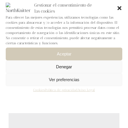
Gestionar el consentimiento de
las cookies
Para ofrecer las mejores experiencias, utilizamos tecnologías como las
Sashiko sweater – English
cookies para almacenar y/o acceder a la información del dispositivo. El
pattern
consentimiento de estas tecnologías nos permitirá procesar datos como el
comportamiento de navegación o las identificaciones únicas en este sitio.
9,50
€
IVA inc.
No consentir o retirar el consentimiento, puede afectar negativamente a
ciertas características y funciones.
Añadir al carrito
Detalles
Aceptar
Denegar
Bandana picnic
Ver preferencias
7,00
€
IVA inc.
Cookies
Política de privacidad
Aviso Legal
Añadir al carrito
Detalles