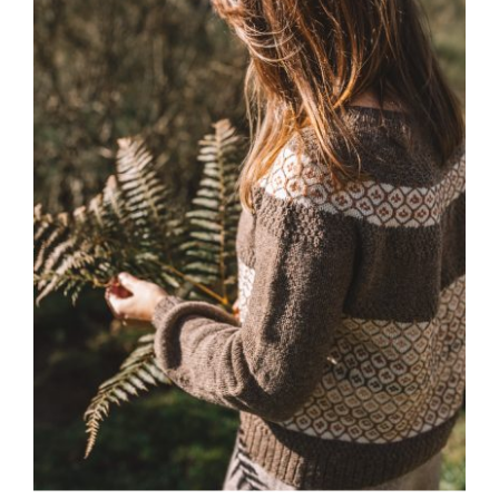
Blog
Contacto
Newsletter
Carrito
Mi cuenta