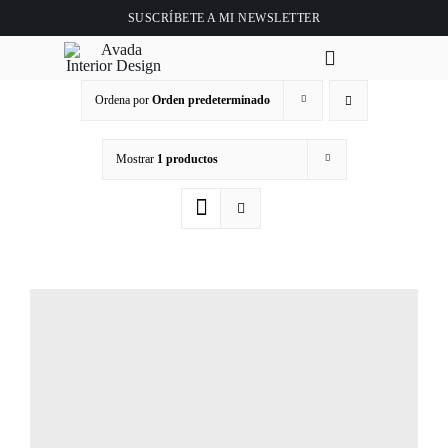
Saltar
SUSCRÍBETE A
MI NEWSLETTER
al
contenido
Toggle
Navigation
Ordena por
Orden predeterminado
Ini
Mostrar
1 productos
Ab
Tie
Clase 
Vid
Bl