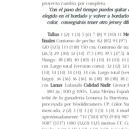
proyecto cambia por completo.
“Con el paso del tiempo puedes quitar e
elegido en el bordado y volver a bordarlo
color,
conseguirás tener otro jersey dif
Tallas
1 (2) 3 (4) 5 (6) 7 (8) 9 (10) 11
Me
finales
Contorno de pecho: 82 (85) 93 (97) 
120 (125) 133 (138) 150 cm. Contorno de m
(26,5) 29 (30) 32 (34) 37,5 (39) 39,5 (47,5) 
Manga: 38 (38) 40 (40) 43 (43) 43 (43) 43 
cm. Largo total (versión corto): 32 (32) 32 
(34) 34 (34) 34 (34) 34 cm. Largo total (ve
largo): 36 (36) 36 (36) 36 (38) 38 (38) 38 (
cm.
Lanas
Lalanalú
Calidad Nadir
. Grosor 
- 380 m/100 g 100% Lana Merina Españo
teñir de la ganadería Leonesa la Huertona
procesada por Wooldreamers. CP: Color N
moscada, 2 (2) 3 (3) 3 (3) 3 (3) 3 (4) 4 ma
aproximadamente 743 (760) 870 (930) 987
1087 (1137) 1180 (1223) 1325 metros. CF: Co