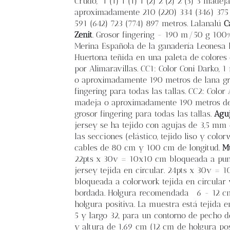
Crudo, 1 (1) 1 (1) 1 (2) 2 (2) 2 (3) 3 madej
aproximadamente 210 (220) 334 (346) 375 
591 (642) 723 (774) 897 metros. Lalanalú
C
Zenit
. Grosor fingering - 190 m/50 g 10
Merina Española de la ganadería Leonesa 
Huertona teñida en una paleta de colores
por Alimaravillas. CC1: Color Coni Darko, 
o aproximadamente 190 metros de lana gr
fingering para todas las tallas. CC2: Color 
madeja o aproximadamente 190 metros de
grosor fingering para todas las tallas.
Agu
jersey se ha tejido con agujas de 3,5 mm
las secciones (elástico, tejido liso y color
cables de 80 cm y 100 cm de longitud.
M
22pts x 30v = 10x10 cm bloqueada a pu
jersey tejida en circular. 24pts x 30v = 
bloqueada a colorwork tejida en circular 
bordada. Holgura recomendada
6 - 12 c
holgura positiva. La muestra está tejida en
5 y largo 32, para un contorno de pecho 
y altura de 1,69 cm (12 cm de holgura po