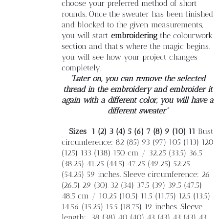
choose your preferred method of short
rounds. Once the sweater has been finished
and blocked to the given measurements,
you will start
embroidering
the colourwork
section and that’s where the magic begins,
you will see how your project changes
completely.
“Later on, you can remove the selected
thread in the embroidery and embroider it
again with a different color, you will have a
different sweater”
Sizes
1 (2) 3 (4) 5 (6) 7 (8) 9 (10) 11
Bust
circumference: 82 (85) 93 (97) 105 (113) 120
(125) 133 (138) 150 cm / 32.25 (33.5) 36.5
(38.25) 41.25 (44.5) 47.25 (49.25) 52.25
(54.25) 59 inches. Sleeve circumference: 26
(26.5) 29 (30) 32 (34) 37.5 (39) 39.5 (47.5)
48.5 cm / 10.25 (10.5) 11.5 (11.75) 12.5 (13.5)
14.56 (15.25) 15.5 (18.75) 19 inches. Sleeve
length:
38 (38) 40 (40) 43 (43) 43 (43) 43