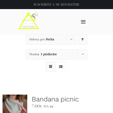
Saltar
SUSCRÍBETE A
MI NEWSLETTER
al
contenido
Toggle
Navigation
Inicio
Ordena por
Fecha
About
Mostrar
3 productos
Tienda
Clase online
Bandana picnic
Videos
7,00
€
IVA inc.