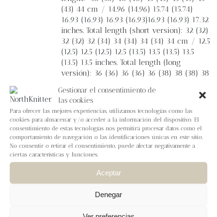
(43) 44 cm / 14.96 (14.96) 15.74 (15.74)
16.93 (16.93) 16.93 (16.93)16.93 (16.93) 17.32
inches. Total length (short version): 32 (32)
32 (32) 32 (34) 34 (34) 34 (34) 34 cm / 12.5
(12.5) 12.5 (12.5) 12.5 (13.5) 13.5 (13.5) 13.5
(13.5) 13.5 inches. Total length (long
versión): 36 (36) 36 (36) 36 (38) 38 (38) 38
(38) 38 cm / 14.25 (14.25) 14.25 (14.25)
Gestionar el consentimiento de
14.25 (15) 15 (15) 15
(15) 15 inches.
Yarn
las cookies
Nadir by Lalanalú.
Fingering weight yarn -
Para ofrecer las mejores experiencias, utilizamos tecnologías como las
380 m / 100 g; 415 yards / 3.53 oz 100%
cookies para almacenar y/o acceder a la información del dispositivo. El
Spanish Merino Wool undyed, from the
consentimiento de estas tecnologías nos permitirá procesar datos como el
Leonese “La Huertona livestock farm,
comportamiento de navegación o las identificaciones únicas en este sitio.
No consentir o retirar el consentimiento, puede afectar negativamente a
processed by Wooldreamers. MC:
ciertas características y funciones.
Colourway Nuez moscada, 2 (2) 3 (3) 3 (3)
3 (3) 3 (4) 4 skeins or approximately 743
Aceptar
(760) 870 (930) 987 (1037) 1087 (1137)
1180 (1223) 1325 metres / 812 (831) 951
Denegar
(1017) 1079 (1134) 1188 (1243) 1291 (1338)
1450
yards of fingering weight yarn. BC:
Ver preferencias