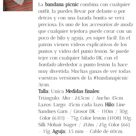
Blog
La
bandana picnic
combina con cualquier
outfit, la puedes llevar por delante o por
detrás y con una lazada bonita se verá
Contacto
preciosa. Es uno de los
accesorios de moda
que cualquier tejedora puede crear con un
poco de hilo y aguja, ¡es súper fácil!. En el
Newsletter
patrón vienen videos explicativos de los
puntos y vídeo del punto festón. Se puede
Carrito
tejer con cualquier hilado DK, con el
bordado
alrededor a punto festón la hace
muy divertida. Muchas ganas de ver todas
Mi cuenta
vuestras versiones de la #bandanapicnic
Aran.
Talla:
Unica
Medidas finales:
Triángulo: Alto : 24,5cm / Ancho 45cm.
Lazos: Largo: 45cm cada lazo.
Hilo:
Line
Sandnes Garn / Grosor DK - 110m / 50g.
Color (6311) - 75g. Color festón (4108) 10g.
Silk Mohair Isager / 212m /25g. Color (66)
- 15g.
Aguja:
3.5 mm - Cable de 60cm.