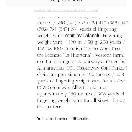
Colourway Crudo, (1) 1 (1) 1 (2) 2 (2) 2 (3) 3
skeins or approximately 210 (220) 334
Cookies
Política de privacidad
Aviso Legal
(346) 375 (519) 591 (642) 723 (774) 897
metres / 230 (241) 365 (379) 410 (568) 647
(702) 791 (847) 981 yards of fingering
weight yarn.
Zenit by Lalanalú.
Fingering
weight yarn - 190 m / 50 g; 208 yards /
1.76 oz 100% Spanish Merino Wool, from
the Leonese “La Huertona” livestock farm,
dyed in a range of colourways created by
Alimaravillas. CC1: Colourway Coni Darko, 1
skein or approximately 190 metres / 208
yards of fingering weight yarn for all sizes.
CC2: Colourway Albert, 1 skein or
approximately 190 metres / 208 yards of
fingering weight yarn for all sizes. Enjoy
this pattern.
Añadir al carrito
Detalles