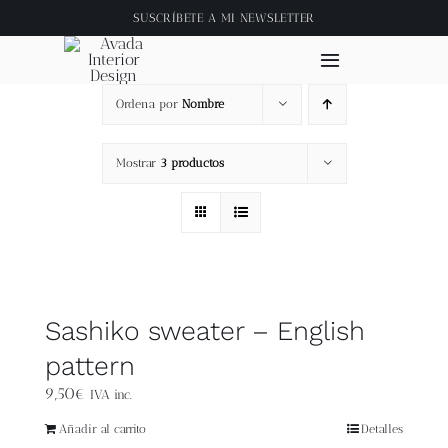
Saltar
SUSCRÍBETE A
MI NEWSLETTER
al
contenido
Toggle
Navigation
Ordena por
Nombre
Inicio
Mostrar
3 productos
About
Tienda
Clase online
Sashiko sweater – English
pattern
Videos
9,50
€
IVA inc.
Blog
Añadir al carrito
Detalles