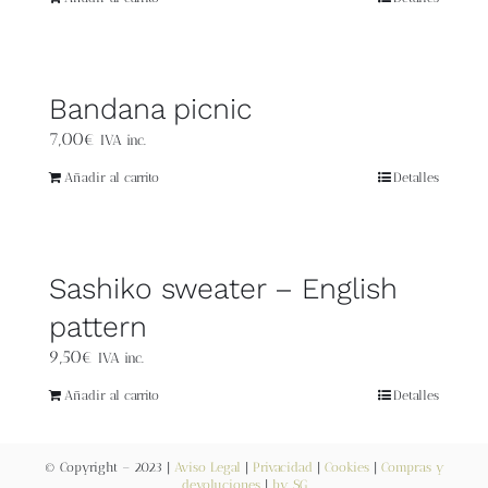
Blog
Contacto
Bandana picnic
7,00
€
Newsletter
IVA inc.
Añadir al carrito
Detalles
Carrito
Mi cuenta
Sashiko sweater – English
pattern
9,50
€
IVA inc.
Añadir al carrito
Detalles
© Copyright – 2023 |
Aviso Legal
|
Privacidad
|
Cookies
|
Compras y
devoluciones
|
by SG