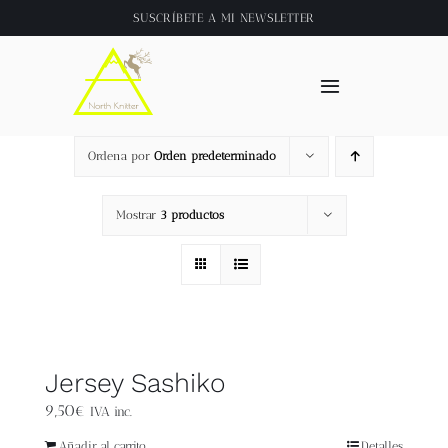
Saltar
SUSCRÍBETE A
MI NEWSLETTER
al
contenido
Toggle
Navigation
Inicio
Ordena por
Orden predeterminado
About
Mostrar
3 productos
Tienda
Clase online
Jersey Sashiko
Videos
9,50
€
IVA inc.
Añadir al carrito
Detalles