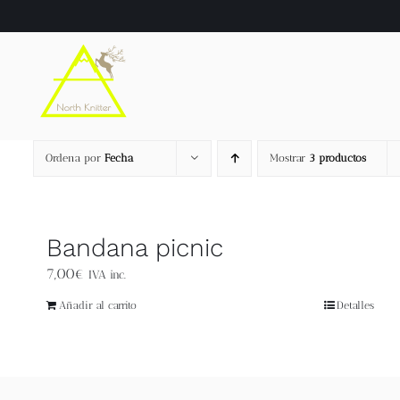
Saltar
al
contenido
Ordena por
Fecha
Mostrar
3 productos
Bandana picnic
7,00
€
IVA inc.
Añadir al carrito
Detalles