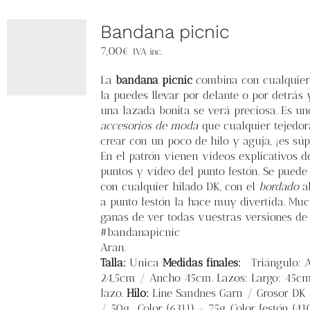
Bandana picnic
7,00
€
IVA inc.
La
bandana picnic
combina con cualquier o
la puedes llevar por delante o por detrás 
una lazada bonita se verá preciosa. Es un
accesorios de moda
que cualquier tejedo
crear con un poco de hilo y aguja, ¡es súpe
En el patrón vienen videos explicativos d
puntos y vídeo del punto festón. Se puede 
con cualquier hilado DK, con el
bordado
al
a punto festón la hace muy divertida. Mu
ganas de ver todas vuestras versiones de
#bandanapicnic
Aran.
Talla:
Unica
Medidas finales:
Triángulo: A
24,5cm / Ancho 45cm. Lazos: Largo: 45c
lazo.
Hilo:
Line Sandnes Garn / Grosor DK
/ 50g. Color (6311) - 75g. Color festón (41