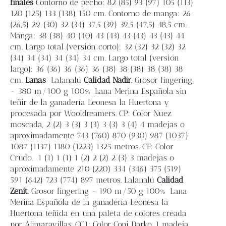
finales
Contorno de pecho: 82 (85) 93 (97) 105 (113)
120 (125) 133 (138) 150 cm. Contorno de manga: 26
(26,5) 29 (30) 32 (34) 37,5 (39) 39,5 (47,5) 48,5 cm.
Manga: 38 (38) 40 (40) 43 (43) 43 (43) 43 (43) 44
cm. Largo total (versión corto): 32 (32) 32 (32) 32
(34) 34 (34) 34 (34) 34 cm. Largo total (versión
largo): 36 (36) 36 (36) 36 (38) 38 (38) 38 (38) 38
cm.
Lanas
Lalanalú
Calidad Nadir
. Grosor fingering
- 380 m/100 g 100% Lana Merina Española sin
teñir de la ganadería Leonesa la Huertona y
procesada por Wooldreamers. CP: Color Nuez
moscada, 2 (2) 3 (3) 3 (3) 3 (3) 3 (4) 4 madejas o
aproximadamente 743 (760) 870 (930) 987 (1037)
1087 (1137) 1180 (1223) 1325 metros. CF: Color
Crudo, 1 (1) 1 (1) 1 (2) 2 (2) 2 (3) 3 madejas o
aproximadamente 210 (220) 334 (346) 375 (519)
591 (642) 723 (774) 897 metros. Lalanalú
Calidad
Zenit
. Grosor fingering - 190 m/50 g 100% Lana
Merina Española de la ganadería Leonesa la
Huertona teñida en una paleta de colores creada
por Alimaravillas. CC1: Color Coni Darko, 1 madeja