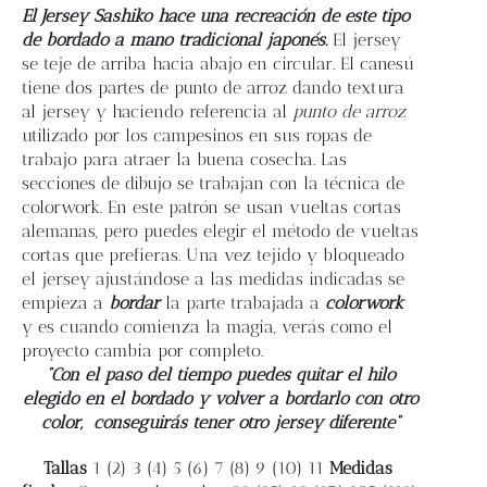
Blog
El Jersey Sashiko hace una recreación de este tipo
de bordado a mano tradicional japonés.
El jersey
se teje de arriba hacia abajo en circular. El canesú
Contacto
tiene dos partes de punto de arroz dando textura
al jersey y haciendo referencia al
punto de arroz
utilizado por los campesinos en sus ropas de
Newsletter
trabajo para atraer la buena cosecha. Las
secciones de dibujo se trabajan con la técnica de
Carrito
colorwork. En este patrón se usan vueltas cortas
alemanas, pero puedes elegir el método de vueltas
cortas que prefieras. Una vez tejido y bloqueado
Mi cuenta
el jersey ajustándose a las medidas indicadas se
empieza a
bordar
la parte trabajada a
colorwork
y es cuando comienza la magia, verás como el
proyecto cambia por completo.
“Con el paso del tiempo puedes quitar el hilo
elegido en el bordado y volver a bordarlo con otro
color,
conseguirás tener otro jersey diferente”
Tallas
1 (2) 3 (4) 5 (6) 7 (8) 9 (10) 11
Medidas