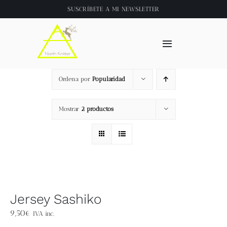
Saltar
SUSCRÍBETE A
MI NEWSLETTER
al
contenido
Toggle
Navigation
Inicio
Ordena por
Popularidad
About
Mostrar
2 productos
Tienda
Clase online
Jersey Sashiko
Videos
9,50
€
IVA inc.