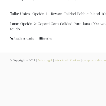
Talla:
Única
Opción 1: Rowan
Calidad Pebble Island 1
Lana:
Opción 2: Gepard Garn Calidad Pura lana (
50% woo
tejido!
Añadir al carrito
Detalles
© Copyright – 2023 |
Aviso Legal
|
Privacidad
|
Cookies
|
Compras y devolu