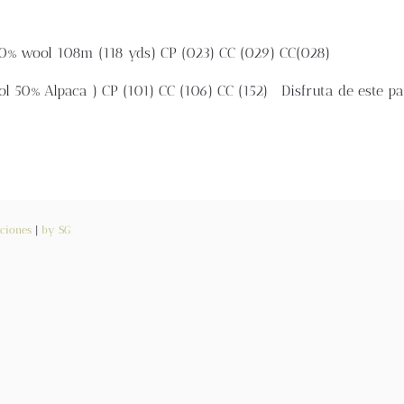
00% wool 108m (118 yds)
CP (023)
CC (029)
CC(028)
l 50% Alpaca )
CP (101)
CC (106)
CC (152)
Disfruta de este pat
ciones
|
by SG