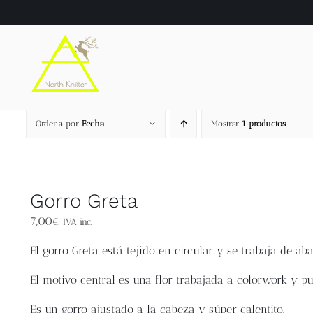
Saltar
al
contenido
Ordena por
Fecha
Mostrar
1 productos
Gorro Greta
7,00
€
IVA inc.
El
gorro Greta
está tejido en circular y se trabaja de aba
El motivo central es una flor trabajada a colorwork y pu
Es un gorro ajustado a la cabeza y súper calentito.