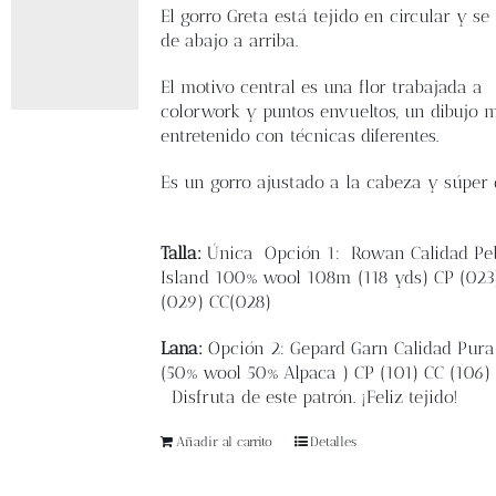
Blog
El
gorro Greta
está tejido en circular y se
de abajo a arriba.
Contacto
El motivo central es una flor trabajada a
colorwork y puntos envueltos, un dibujo 
entretenido con técnicas diferentes.
Newsletter
Es un gorro ajustado a la cabeza y súper c
Carrito
Talla:
Única
Opción 1: Rowan
Calidad Pe
Mi cuenta
Island 100% wool 108m (118 yds)
CP (02
(029)
CC(028)
Lana:
Opción 2: Gepard Garn Calidad Pura
(
50% wool 50% Alpaca )
CP (101)
CC (106)
Disfruta de este patrón. ¡Feliz tejido!
Añadir al carrito
Detalles