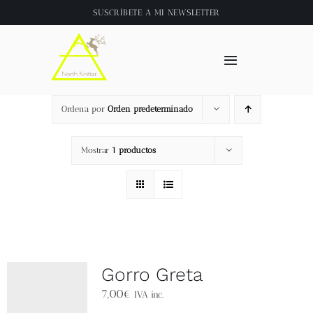
Saltar
SUSCRÍBETE A
MI NEWSLETTER
al
contenido
Toggle
Navigation
Inicio
Ordena por
Orden predeterminado
About
Mostrar
1 productos
Tienda
Clase online
Gorro Greta
Videos
7,00
€
IVA inc.