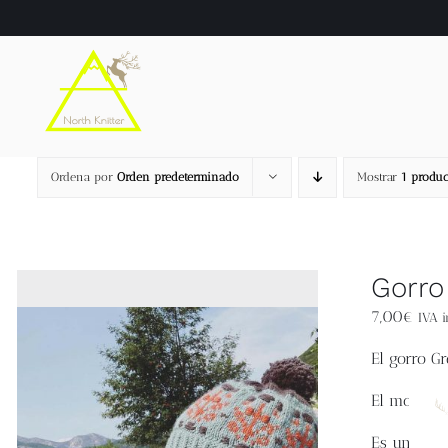
Saltar
al
contenido
Ordena por
Orden predeterminado
Mostrar
1 produc
Gorro
7,00
€
IVA i
El
gorro Gr
El motivo 
Es un gorro