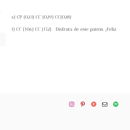
s
118 yds)
CP (023)
CC (029)
CC(028)
CP (101)
CC (106)
CC (152)
Disfruta de este patrón. ¡Feliz