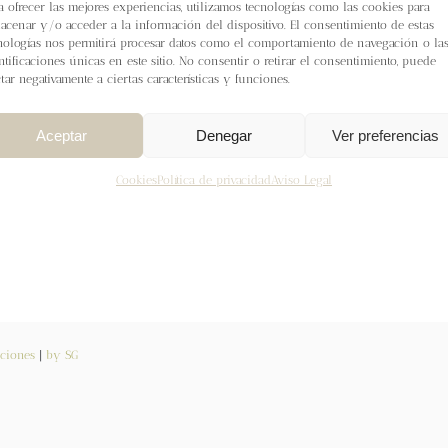
a ofrecer las mejores experiencias, utilizamos tecnologías como las cookies para
acenar y/o acceder a la información del dispositivo. El consentimiento de estas
nologías nos permitirá procesar datos como el comportamiento de navegación o la
ca
Opción 1: Rowan
Calidad Pebble Island 100% wool 108m (
ntificaciones únicas en este sitio. No consentir o retirar el consentimiento, puede
ctar negativamente a ciertas características y funciones.
ón 2: Gepard Garn Calidad Pura lana (
50% wool 50% Alpaca )
Aceptar
Denegar
Ver preferencias
rrito
Detalles
Cookies
Política de privacidad
Aviso Legal
ciones
|
by SG