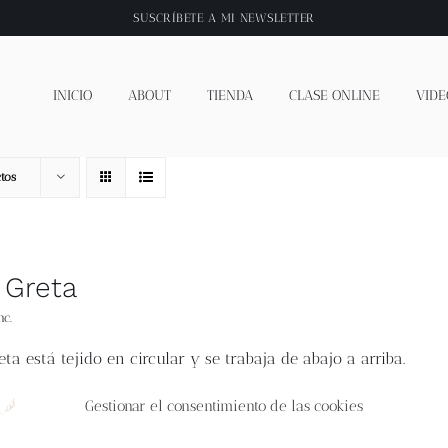
SUSCRÍBETE A
MI NEWSLETTER
INICIO
ABOUT
TIENDA
CLASE ONLINE
VIDE
tos
 Greta
nc.
eta
está tejido en circular y se trabaja de abajo a arriba.
central es una flor trabajada a colorwork y puntos envueltos, u
Gestionar el consentimiento de las cookies
 ajustado a la cabeza y súper calentito.