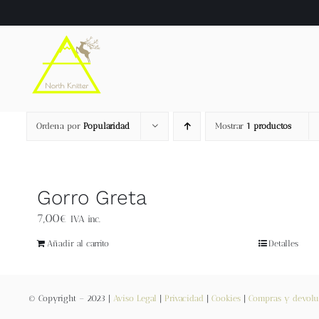
Saltar
al
contenido
Ordena por
Popularidad
Mostrar
1 productos
Gorro Greta
7,00
€
IVA inc.
Añadir al carrito
Detalles
© Copyright – 2023 |
Aviso Legal
|
Privacidad
|
Cookies
|
Compras y devolu