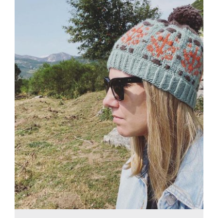
Blog
Contacto
Newsletter
Carrito
Mi cuenta