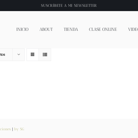
SUSCRÍBETE A
MI NEWSLETTER
INICIO
ABOUT
TIENDA
CLASE ONLINE
VIDE
tos
ciones
|
by SG