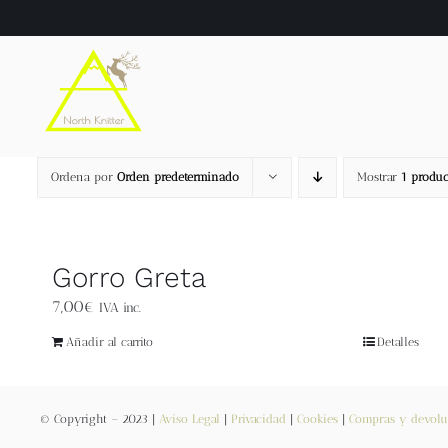
Saltar
al
contenido
Ordena por
Orden predeterminado
Mostrar
1 produc
Gorro Greta
7,00
€
IVA inc.
Añadir al carrito
Detalles
© Copyright – 2023 |
Aviso Legal
|
Privacidad
|
Cookies
|
Compras y devolu