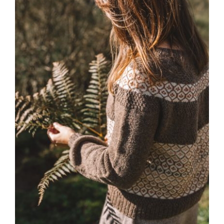
Blog
Contacto
Newsletter
Carrito
Mi cuenta