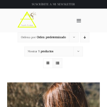
Saltar
SUSCRÍBETE A
MI NEWSLETTER
al
contenido
Toggle
Navigation
Inicio
Ordena por
Orden predeterminado
About
Mostrar
1 productos
Tienda
Clase online
Videos