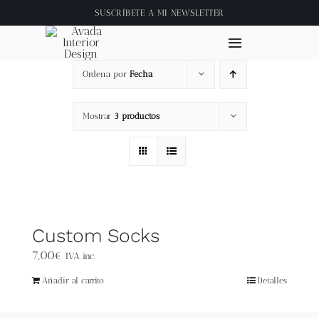
Saltar
SUSCRÍBETE A
MI NEWSLETTER
al
contenido
Toggle
Navigation
Ordena por
Fecha
Inicio
Mostrar
3 productos
About
Tienda
Clase online
Custom Socks
7,00
€
IVA inc.
Videos
Añadir al carrito
Detalles
Blog