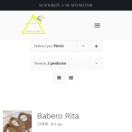
Saltar
SUSCRÍBETE A
MI NEWSLETTER
al
contenido
Toggle
Navigation
Inicio
Ordena por
Precio
About
Mostrar
2 productos
Tienda
Clase online
Babero Rita
Videos
5,00
€
IVA inc.