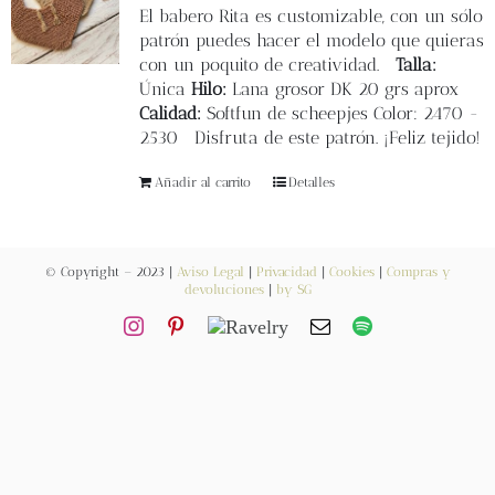
Blog
El
babero Rita
es customizable, con un sólo
patrón puedes hacer el modelo que quieras
con un poquito de creatividad.
Talla:
Contacto
Única
Hilo:
Lana grosor DK 20 grs aprox
Calidad:
Softfun de scheepjes Color: 2470 -
2530 Disfruta de este patrón. ¡Feliz tejido!
Newsletter
Añadir al carrito
Detalles
Carrito
© Copyright – 2023 |
Aviso Legal
|
Privacidad
|
Cookies
|
Compras y
Mi cuenta
devoluciones
|
by SG