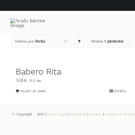
Saltar
al
contenido
Ordena por
Fecha
Mostrar
1 productos
Babero Rita
5,00
€
IVA inc.
Añadir al carrito
Detalles
© Copyright – 2023 |
Aviso Legal
|
Privacidad
|
Cookies
|
Compras y devolu