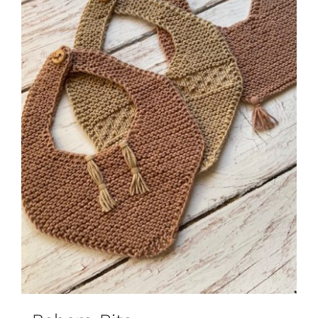
Blog
Contacto
Newsletter
Carrito
Mi cuenta