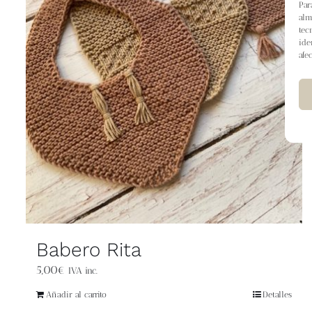
Par
alm
tec
ide
afe
Babero Rita
5,00
€
IVA inc.
Añadir al carrito
Detalles