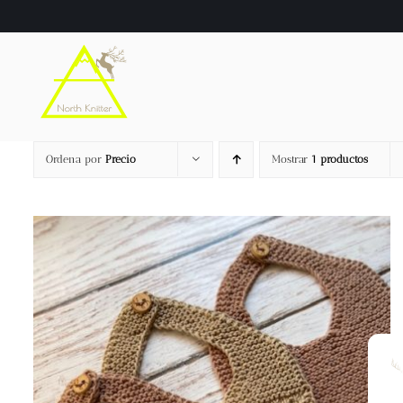
Saltar
al
contenido
Ordena por
Precio
Mostrar
1 productos