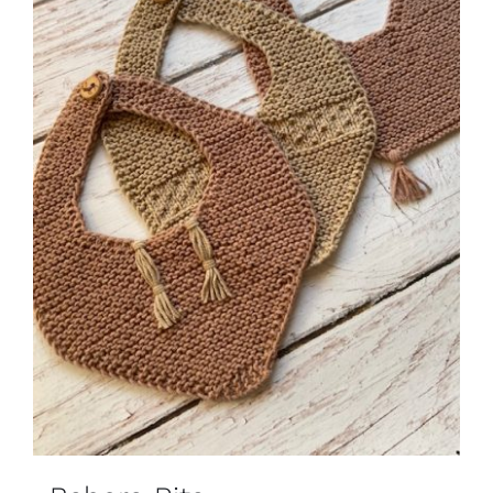
Blog
Contacto
Newsletter
Carrito
Mi cuenta