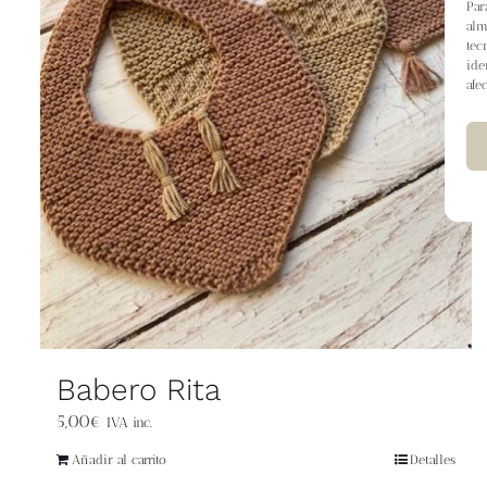
Par
alm
tec
ide
afe
Babero Rita
5,00
€
IVA inc.
Añadir al carrito
Detalles