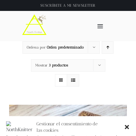
Saltar
SUSCRÍBETE A
MI NEWSLETTER
al
contenido
Toggle
Navigation
Inicio
Ordena por
Orden predeterminado
About
Mostrar
3 productos
Tienda
Clase online
Videos
Gestionar el consentimiento de
las cookies