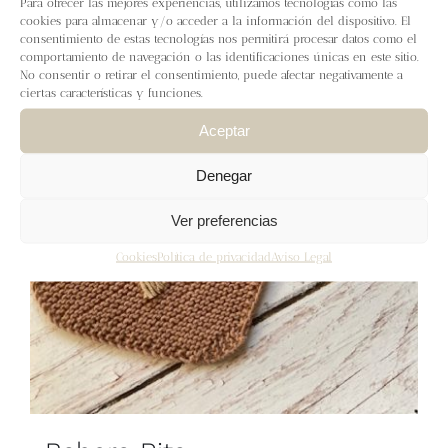
Para ofrecer las mejores experiencias, utilizamos tecnologías como las
Blog
cookies para almacenar y/o acceder a la información del dispositivo. El
consentimiento de estas tecnologías nos permitirá procesar datos como el
comportamiento de navegación o las identificaciones únicas en este sitio.
Contacto
No consentir o retirar el consentimiento, puede afectar negativamente a
ciertas características y funciones.
Newsletter
Aceptar
Denegar
Carrito
Ver preferencias
Mi cuenta
Cookies
Política de privacidad
Aviso Legal