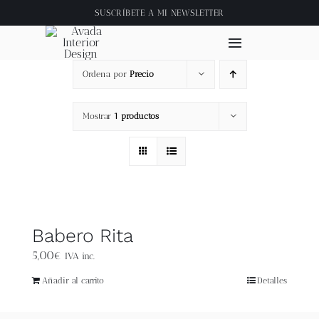
Saltar
SUSCRÍBETE A
MI NEWSLETTER
al
contenido
Toggle
Navigation
Ordena por
Precio
Inicio
Mostrar
1 productos
About
Tienda
Clase online
Babero Rita
5,00
€
IVA inc.
Videos
Añadir al carrito
Detalles
Blog