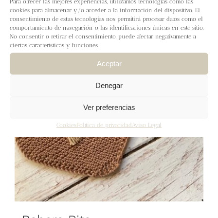
Para ofrecer las mejores experiencias, utilizamos tecnologías como las
Blog
cookies para almacenar y/o acceder a la información del dispositivo. El
consentimiento de estas tecnologías nos permitirá procesar datos como el
comportamiento de navegación o las identificaciones únicas en este sitio.
Contacto
No consentir o retirar el consentimiento, puede afectar negativamente a
ciertas características y funciones.
Newsletter
Aceptar
Denegar
Carrito
Ver preferencias
Mi cuenta
Cookies
Política de privacidad
Aviso Legal