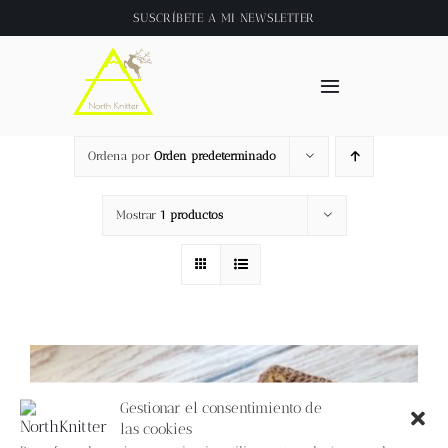
Saltar
SUSCRÍBETE A
MI NEWSLETTER
al
contenido
Toggle
Navigation
Inicio
Ordena por
Orden predeterminado
About
Mostrar
1 productos
Tienda
Clase online
Videos
Gestionar el consentimiento de
las cookies