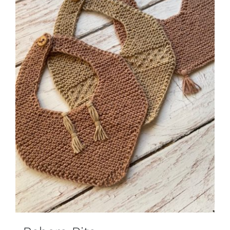
Blog
Contacto
Newsletter
Carrito
Mi cuenta