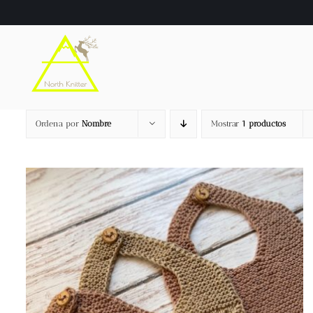
Saltar
al
contenido
Ordena por
Nombre
Mostrar
1 productos