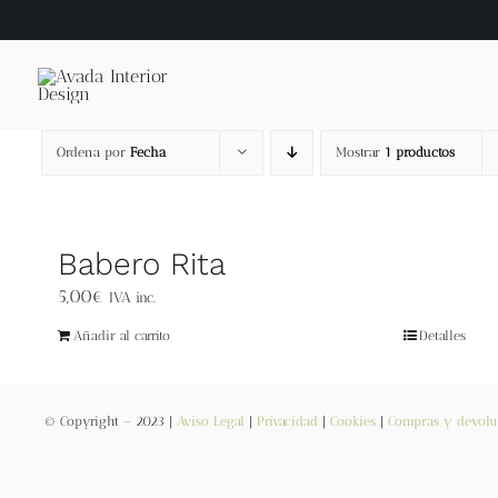
Saltar
al
contenido
Ordena por
Fecha
Mostrar
1 productos
Babero Rita
5,00
€
IVA inc.
Añadir al carrito
Detalles
© Copyright – 2023 |
Aviso Legal
|
Privacidad
|
Cookies
|
Compras y devolu