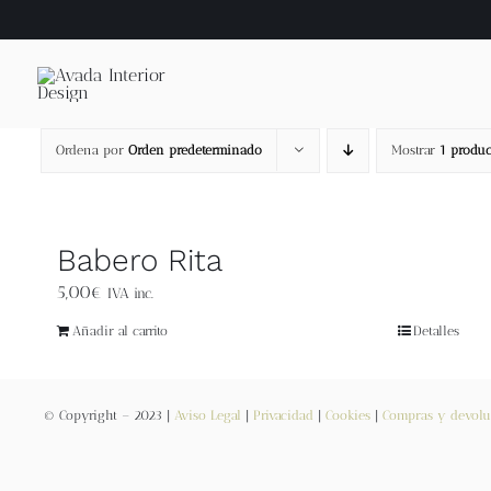
Saltar
al
contenido
Ordena por
Orden predeterminado
Mostrar
1 produc
Babero Rita
5,00
€
IVA inc.
Añadir al carrito
Detalles
© Copyright – 2023 |
Aviso Legal
|
Privacidad
|
Cookies
|
Compras y devolu