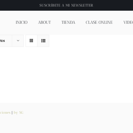
SUSCRÍBETE A
MI NEWSLETTER
INICIO
ABOUT
TIENDA
CLASE ONLINE
VIDE
tos
ciones
|
by SG