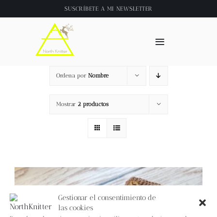
Saltar
SUSCRÍBETE A
MI NEWSLETTER
al
contenido
Toggle
Navigation
Inicio
Ordena por
Nombre
About
Mostrar
2 productos
Tienda
Clase online
Videos
Gestionar el consentimiento de
las cookies