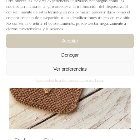
Para ofrecer las mejores experiencias, utilizamos tecnologías como las
Blog
cookies para almacenar y/o acceder a la información del dispositivo. El
consentimiento de estas tecnologías nos permitirá procesar datos como el
comportamiento de navegación o las identificaciones únicas en este sitio.
Contacto
No consentir o retirar el consentimiento, puede afectar negativamente a
ciertas características y funciones.
Newsletter
Aceptar
Denegar
Carrito
Ver preferencias
Mi cuenta
Cookies
Política de privacidad
Aviso Legal