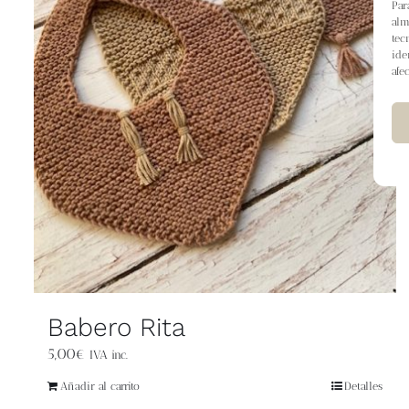
Par
alm
tec
ide
afe
Babero Rita
5,00
€
IVA inc.
Añadir al carrito
Detalles