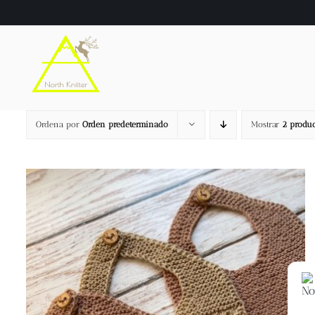
Saltar
al
contenido
Ordena por
Orden predeterminado
Mostrar
2 produc