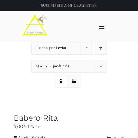
Saltar
SUSCRÍBETE A
MI NEWSLETTER
al
contenido
Toggle
Navigation
Inicio
Ordena por
Fecha
About
Mostrar
2 productos
Tienda
Clase online
Babero Rita
Videos
5,00
€
IVA inc.
Añadir al carrito
Detalles