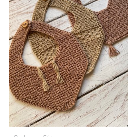
Blog
Contacto
Newsletter
Carrito
Mi cuenta