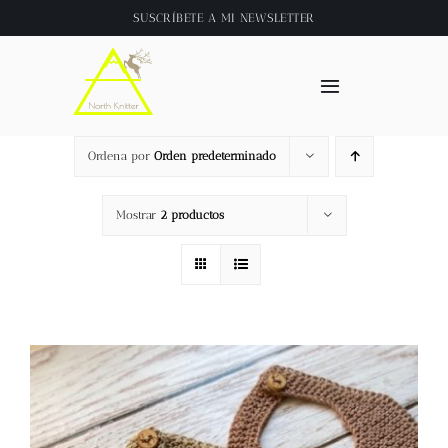
Saltar
SUSCRÍBETE A
MI NEWSLETTER
al
contenido
Toggle
Navigation
Inicio
Ordena por
Orden predeterminado
About
Mostrar
2 productos
Tienda
Clase online
Videos