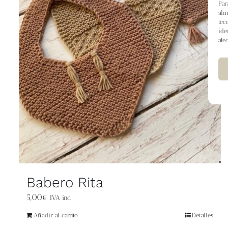
Par
alm
tec
ide
afe
Babero Rita
5,00
€
IVA inc.
Añadir al carrito
Detalles