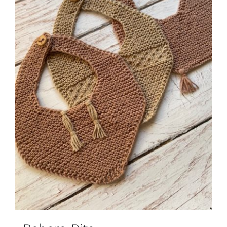
Blog
Contacto
Newsletter
Carrito
Mi cuenta