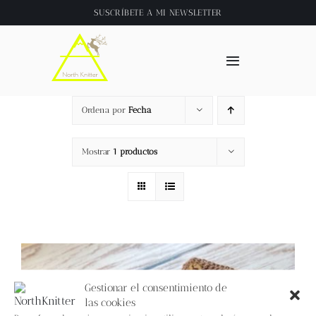
Saltar
SUSCRÍBETE A
MI NEWSLETTER
al
contenido
Toggle
Navigation
Inicio
Ordena por
Fecha
About
Mostrar
1 productos
Tienda
Clase online
Videos
Gestionar el consentimiento de
las cookies