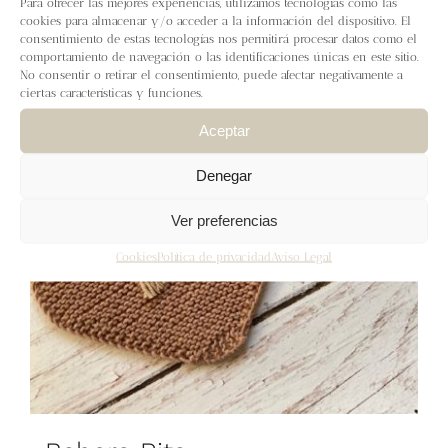
Para ofrecer las mejores experiencias, utilizamos tecnologías como las
Blog
cookies para almacenar y/o acceder a la información del dispositivo. El
consentimiento de estas tecnologías nos permitirá procesar datos como el
comportamiento de navegación o las identificaciones únicas en este sitio.
Contacto
No consentir o retirar el consentimiento, puede afectar negativamente a
ciertas características y funciones.
Newsletter
Aceptar
Denegar
Carrito
Ver preferencias
Mi cuenta
Cookies
Política de privacidad
Aviso Legal