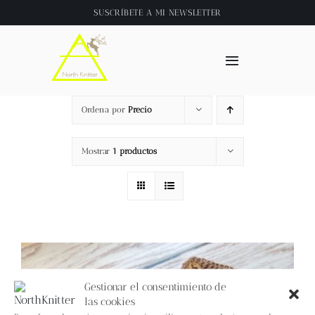
Saltar
SUSCRÍBETE A
MI NEWSLETTER
al
contenido
Toggle
Navigation
Inicio
Ordena por
Precio
About
Mostrar
1 productos
Tienda
Clase online
Videos
Gestionar el consentimiento de
las cookies