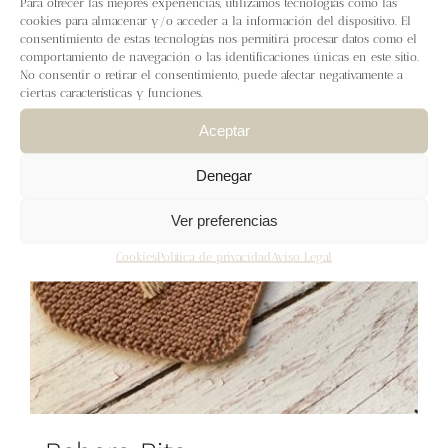
Para ofrecer las mejores experiencias, utilizamos tecnologías como las
Blog
cookies para almacenar y/o acceder a la información del dispositivo. El
consentimiento de estas tecnologías nos permitirá procesar datos como el
comportamiento de navegación o las identificaciones únicas en este sitio.
Contacto
No consentir o retirar el consentimiento, puede afectar negativamente a
ciertas características y funciones.
Newsletter
Aceptar
Denegar
Carrito
Ver preferencias
Mi cuenta
Cookies
Política de privacidad
Aviso Legal